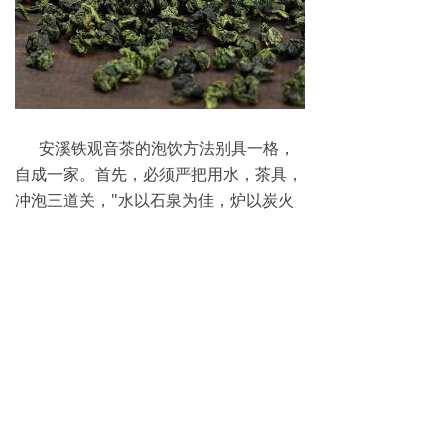
安溪铁观音茶的泡饮方法别具一格，
自成一家。首先，必须严把用水，茶具，
冲泡三道关，"水以石泉为佳，炉以炭火
为妙，茶具以小为上"。
铁观音所含的有机化学成分，如茶多
酚、儿茶素、多种氨基酸等含量，明显高
于其他茶类。无机矿物元素主要有丰富的
有丰富的:钾、钙、镁、钴、铁、锰、
铝、钠、锌、铜、氮、磷、氟、碘、硒等
11种矿物质。铁观音所含的无机矿物元
素，如锰、铁、氟、钾、钠等均高于其他
茶类。