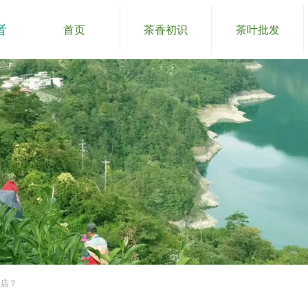
者
首页
茶香初识
茶叶批发
叶店？