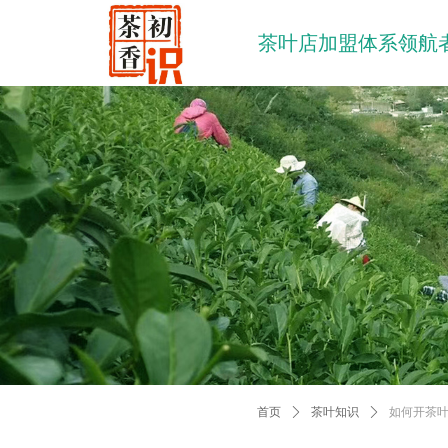
茶叶店加盟体系领航
首页
ꄲ
茶叶知识
ꄲ
如何开茶