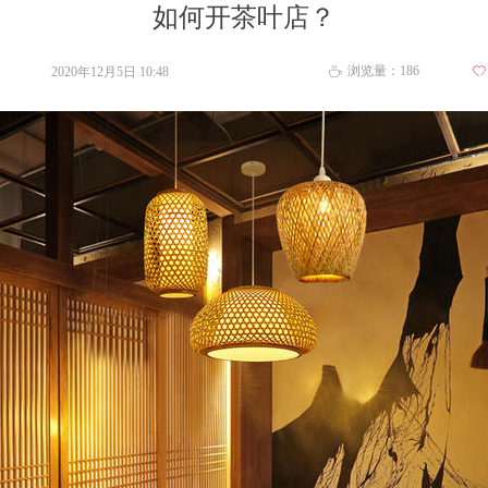
如何开茶叶店？
浏览量：
186
2020年12月5日
10:48
ꄀ
ꄘ